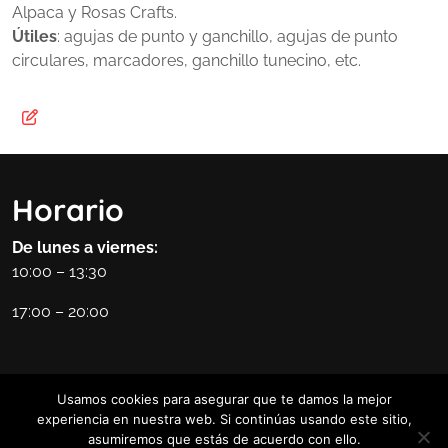
Alpaca y Rosas Crafts.
Útiles
: agujas de punto y ganchillo, agujas de punto
circulares, marcadores, ganchillo tunecino, etc.
Horario
De lunes a viernes:
10:00 – 13:30
17:00 – 20:00
Usamos cookies para asegurar que te damos la mejor
experiencia en nuestra web. Si continúas usando este sitio,
asumiremos que estás de acuerdo con ello.
DIY Tutorials WordPress Theme
By WP Elemento