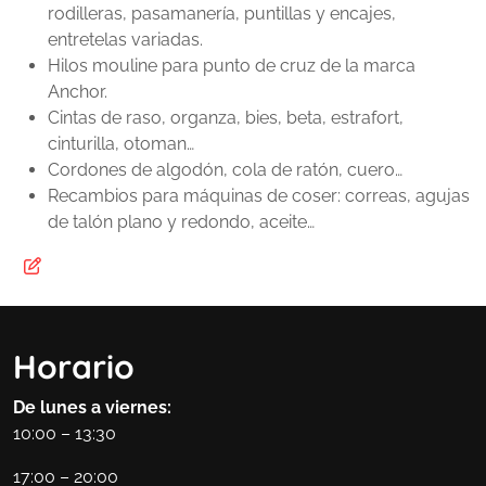
rodilleras, pasamanería, puntillas y encajes,
entretelas variadas.
Hilos mouline para punto de cruz de la marca
Anchor.
Cintas de raso, organza, bies, beta, estrafort,
cinturilla, otoman…
Cordones de algodón, cola de ratón, cuero…
Recambios para máquinas de coser: correas, agujas
de talón plano y redondo, aceite…
Horario
De lunes a viernes:
10:00 – 13:30
17:00 – 20:00