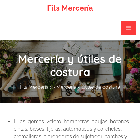
Skip
Fils Mercería
to
content
Mercería y útiles de
costura
Fils Mercería
>> Mercería y útiles de costura
Hilos, gomas, velcro, hombreras, agujas, botones,
cintas, bieses, tijeras, automáticos y corchetes,
cremalleras, alargadores de sujetador, parches y